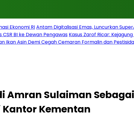
masi Ekonomi RI
Antam Digitalisasi Emas, Luncurkan Supe
s CSR BI ke Dewan Pengawas
Kasus Zarof Ricar: Kejagun
n Ikan Asin Demi Cegah Cemaran Formalin dan Pestisid
i Amran Sulaiman Sebagai 
i Kantor Kementan