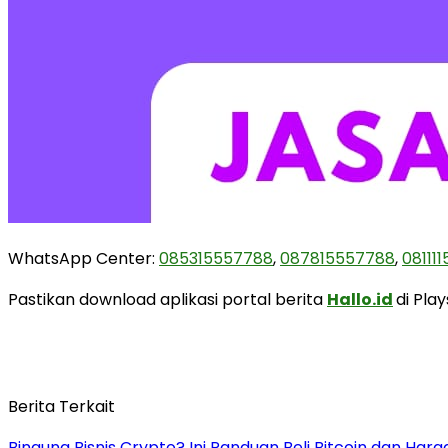
WhatsApp Center:
085315557788
,
087815557788
,
08111
Pastikan download aplikasi portal berita
Hallo.id
di Pla
Berita Terkait
Bingung Bisnis Crypto? Ini Panduan Beli Bitcoin dan Har