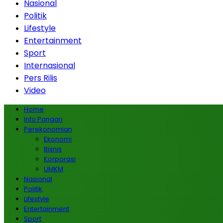
Nasional
Politik
Lifestyle
Entertainment
Sport
Internasional
Pers Rilis
Video
Home
Info Pangan
Perekonomian
Ekonomi
Bisnis
Korporasi
UMKM
Nasional
Politik
Lifestyle
Entertainment
Sport