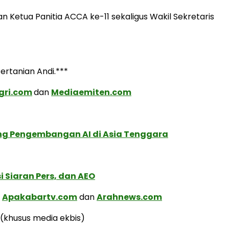
n Ketua Panitia ACCA ke-11 sekaligus Wakil Sekretaris
rtanian Andi.***
gri.com
dan
Mediaemiten.com
ung Pengembangan AI di Asia Tenggara
 Siaran Pers, dan AEO
a
Apakabartv.com
dan
Arahnews.com
(khusus media ekbis)