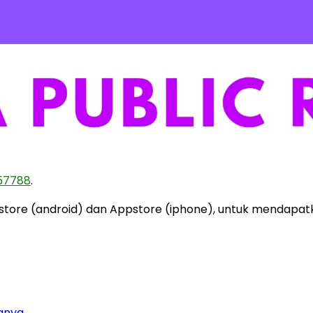
157788
.
ystore (android) dan Appstore (iphone), untuk mendapat
ganya