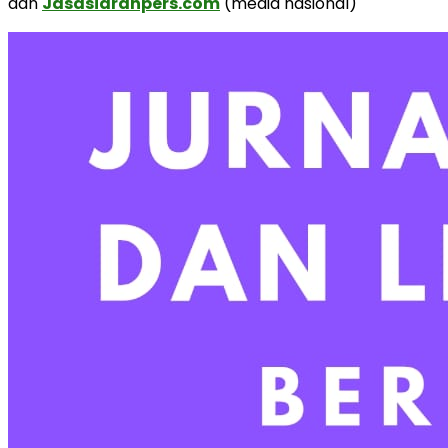
dan
Jasasiaranpers.com
(media nasional)