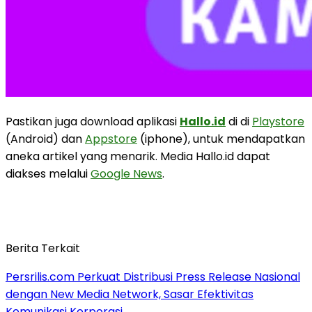
Pastikan juga download aplikasi
Hallo.id
di di
Playstore
(Android) dan
Appstore
(iphone), untuk mendapatkan
aneka artikel yang menarik. Media Hallo.id dapat
diakses melalui
Google News
.
Berita Terkait
Persrilis.com Perkuat Distribusi Press Release Nasional
dengan New Media Network, Sasar Efektivitas
Komunikasi Korporasi