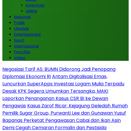
Korporasi
UMKM
Nasional
Politik
Lifestyle
Entertainment
Sport
Internasional
Pers Rilis
Video
Negosiasi Tarif AS: BUMN Didorong Jadi Penopang
Diplomasi Ekonomi RI
Antam Digitalisasi Emas,
Luncurkan SuperApps Investasi Logam Mulia Terpadu
Desak KPK Segera Umumkan Tersangka, MAKI
Laporkan Penanganan Kasus CSR BI ke Dewan
Pengawas
Kasus Zarof Ricar: Kejagung Geledah Rumah
Pemilik Sugar Group, Purwanti Lee dan Gunawan Yusuf
Bapanas Perketat Pengawasan Cabai dan Ikan Asin
Demi Cegah Cemaran Formalin dan Pestisida