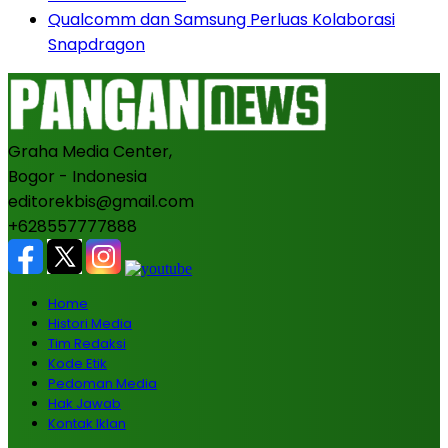
Qualcomm dan Samsung Perluas Kolaborasi
Snapdragon
Graha Media Center,
Bogor - Indonesia
editorekbis@gmail.com
+628557777888
Home
Histori Media
Tim Redaksi
Kode Etik
Pedoman Media
Hak Jawab
Kontak Iklan