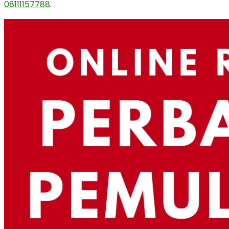
08111157788
.