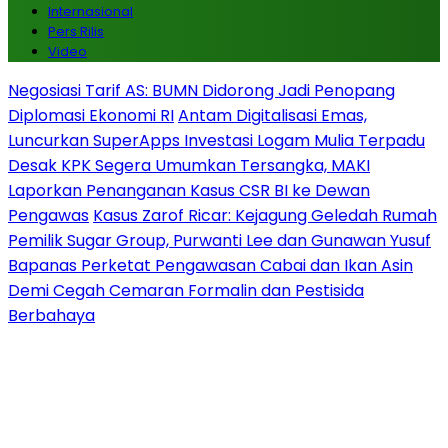
Internasional
Pers Rilis
Video
Negosiasi Tarif AS: BUMN Didorong Jadi Penopang
Diplomasi Ekonomi RI
Antam Digitalisasi Emas,
Luncurkan SuperApps Investasi Logam Mulia Terpadu
Desak KPK Segera Umumkan Tersangka, MAKI
Laporkan Penanganan Kasus CSR BI ke Dewan
Pengawas
Kasus Zarof Ricar: Kejagung Geledah Rumah
Pemilik Sugar Group, Purwanti Lee dan Gunawan Yusuf
Bapanas Perketat Pengawasan Cabai dan Ikan Asin
Demi Cegah Cemaran Formalin dan Pestisida
Berbahaya