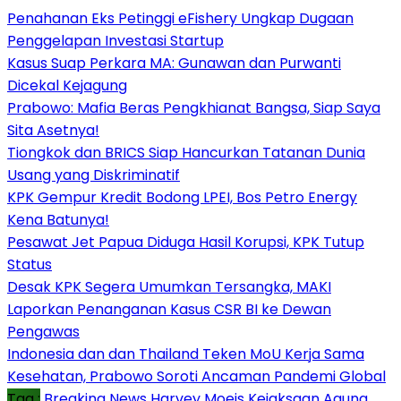
Penahanan Eks Petinggi eFishery Ungkap Dugaan
Penggelapan Investasi Startup
Kasus Suap Perkara MA: Gunawan dan Purwanti
Dicekal Kejagung
Prabowo: Mafia Beras Pengkhianat Bangsa, Siap Saya
Sita Asetnya!
Tiongkok dan BRICS Siap Hancurkan Tatanan Dunia
Usang yang Diskriminatif
KPK Gempur Kredit Bodong LPEI, Bos Petro Energy
Kena Batunya!
Pesawat Jet Papua Diduga Hasil Korupsi, KPK Tutup
Status
Desak KPK Segera Umumkan Tersangka, MAKI
Laporkan Penanganan Kasus CSR BI ke Dewan
Pengawas
Indonesia dan dan Thailand Teken MoU Kerja Sama
Kesehatan, Prabowo Soroti Ancaman Pandemi Global
Tag :
Breaking News
Harvey Moeis
Kejaksaan Agung