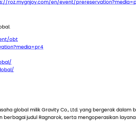
s://roz.mygnjoy.com/en/event/prereservation?media=
obal.
ent/obt
rvation?media=pr4
obal/
lobal/
ha global milik Gravity Co., Ltd. yang bergerak dalam
an berbagai judul Ragnarok, serta mengoperasikan layan