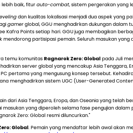
lebih baik, fitur
auto-combat
, sistem pergerakan yang le
leveling
dan kualitas lokalisasi menjadi dua aspek yang p
agi
gamer
global, GGU menghadirkan dukungan dalam tuju
 Kafra Points setiap hari. GGU juga membagikan berbag
uk mendorong partisipasi pemain. Seluruh masukan yang 
ra temu komunitas
Ragnarok Zero: Global
pada Juli me
ghadirkan server global yang mencakup Asia Tenggara, Er
k PC pertama yang mengusung konsep tersebut. Kehadira
rencana menghadirkan sistem UGC (User-Generated Conten
dari Asia Tenggara, Eropa, dan Oseania yang telah berpa
ai masukan yang diperoleh selama fase pengujian dal
arok Zero: Global resmi diluncurkan."
ero: Global
. Pemain yang mendaftar lebih awal akan m