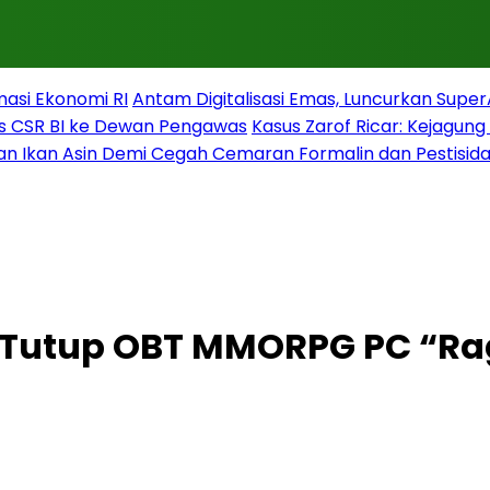
masi Ekonomi RI
Antam Digitalisasi Emas, Luncurkan Supe
s CSR BI ke Dewan Pengawas
Kasus Zarof Ricar: Kejagun
n Ikan Asin Demi Cegah Cemaran Formalin dan Pestisid
 Tutup OBT MMORPG PC “Rag