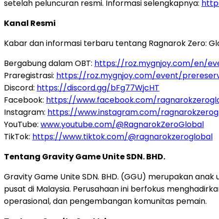
setelah peluncuran resmi. Informasi selengkapnya:
http
Kanal Resmi
Kabar dan informasi terbaru tentang Ragnarok Zero: Gl
Bergabung dalam OBT:
https://roz.mygnjoy.com/en/ev
Praregistrasi:
https://roz.mygnjoy.com/event/prerese
Discord:
https://discord.gg/bFg77WjcHT
Facebook:
https://www.facebook.com/ragnarokzerogl
Instagram:
https://www.instagram.com/ragnarokzerog
YouTube:
www.youtube.com/@RagnarokZeroGlobal
TikTok:
https://www.tiktok.com/@ragnarokzeroglobal
Tentang Gravity Game Unite SDN. BHD.
Gravity Game Unite SDN. BHD. (GGU) merupakan anak usa
pusat di Malaysia. Perusahaan ini berfokus menghadirk
operasional, dan pengembangan komunitas pemain.