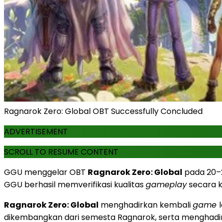
Ragnarok Zero: Global OBT Successfully Concluded
ADVERTISEMENT
SCROLL TO RESUME CONTENT
GGU menggelar OBT
Ragnarok Zero: Global
pada 20–2
GGU berhasil memverifikasi kualitas
gameplay
secara k
Ragnarok Zero: Global
menghadirkan kembali
game
dikembangkan dari semesta Ragnarok, serta menghadi