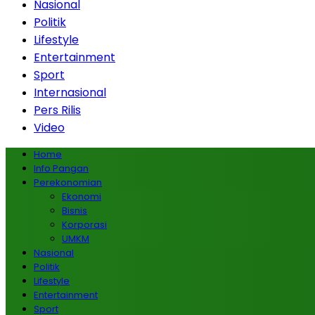
Nasional
Politik
Lifestyle
Entertainment
Sport
Internasional
Pers Rilis
Video
Home
Info Pangan
Perekonomian
Ekonomi
Bisnis
Korporasi
UMKM
Nasional
Politik
Lifestyle
Entertainment
Sport