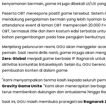
kenyamanan bermain,
game
ini juga dibekali UI/UX yang 
Peserta OBT merespons positif
game
tersebut. Sistem
mendukung pengalaman bermain yang lebih nyaman b
attendance event
di laman OBT memperoleh 20.000 Free
OBT, termasuk
title
dan
item
kostum edisi terbatas unt
bahan pengembangan pada fase pengujian berikutnya.
Menjelang peluncuran resmi, GGU akan menggelar aca
pemain. Saat resmi dirilis nanti,
game
ini juga akan men
Zero: Global
menjadi
game
berbasis IP Ragnarok untu
aktivitas komunitas lintaswilayah. Selain itu, GGU be
pembuatan konten di dalam
game
.
"Kami menyampaikan terima kasih kepada seluruh pemain 
Gravity Game Unite
. "Kami akan menerapkan berbag
terus memberikan dukungan dan antusiasme hingga Ragn
Saat ini, GGU masih membuka praregistrasi
Ragnarok Z