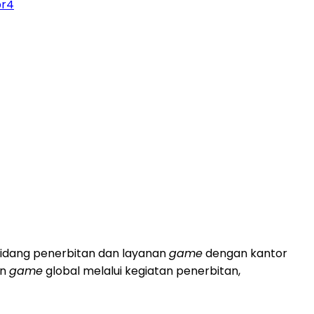
pr4
 bidang penerbitan dan layanan
game
dengan kantor
an
game
global melalui kegiatan penerbitan,