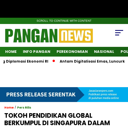
SCROLL TO CONTINUE WITH CONTENT
HOME
INFO PANGAN
PEREKONOMIAN
NASIONAL
POL
g Diplomasi Ekonomi RI
Antam Digitalisasi Emas, Luncurkan
/
Home
Pers Rilis
TOKOH PENDIDIKAN GLOBAL
BERKUMPUL DI SINGAPURA DALAM