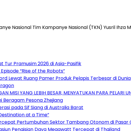
 Nasional Tim Kampanye Nasional (TKN) Yusril Ihza Ma
Tur Pramusim 2026 di Asia-Pasifik
pisode “Rise of the Robots”
cord Lewat Ruang Pamer Produk Pelapis Terbesar di Dunia
dragon
AN MISI YANG LEBIH BESAR, MENYATUKAN PARA PELARI 
ahi Beragam Pesona Zhejiang
si pada Sif Siang di Australia Barat
estination at a Time”
Percepat Pertumbuhan Sektor Tambang Otonom di Pasar 
asiun Pengisian Daya Megawatt Tercepat di Thailand