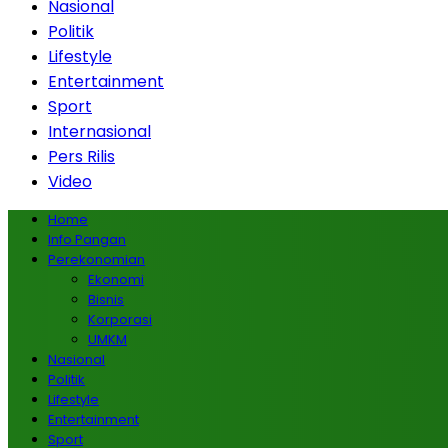
Nasional
Politik
Lifestyle
Entertainment
Sport
Internasional
Pers Rilis
Video
Home
Info Pangan
Perekonomian
Ekonomi
Bisnis
Korporasi
UMKM
Nasional
Politik
Lifestyle
Entertainment
Sport