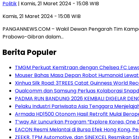
Politik
| Kamis, 21 Maret 2024 - 15:08 WIB
Kamis, 21 Maret 2024 - 15:08 WIB
PANGANNEWS.COM – Wakil Dewan Pengarah Tim Kampanye
Prabowo-Gibran dalam…
Berita Populer
TMGM Perkuat Kemitraan dengan Chelsea FC Lewat 
Mouser Bahas Masa Depan Robot Humanoid Lewat E
Xinhua Silk Road: 3TREES Catat Guinness World Re
Qualcomm dan Samsung Perluas Kolaborasi Snap
PADMA RUN BANDUNG 2026 KEMBALI DIGELAR DENG
Pelaku Industri Pariwisata Asia Tenggara Menjelaj
Armada HD1500 Otonom Hasil Retrofit Mulai Beropera
T’way Air Luncurkan Program “Explore Korea, One D
EACON Resmi Melantai di Bursa Efek Hong Kong, 
ZEEKR, TPM Automotive, dan SINEXCEL Resmikan St