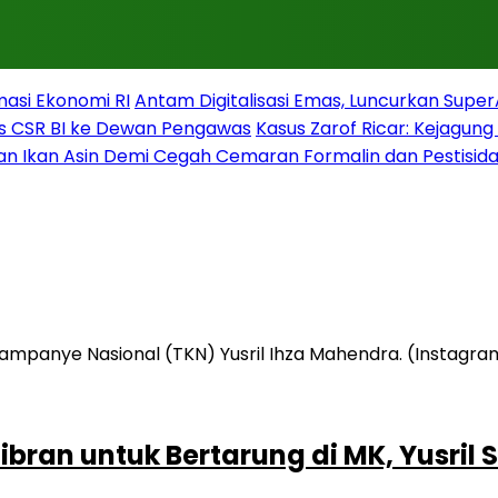
masi Ekonomi RI
Antam Digitalisasi Emas, Luncurkan Supe
s CSR BI ke Dewan Pengawas
Kasus Zarof Ricar: Kejagun
n Ikan Asin Demi Cegah Cemaran Formalin dan Pestisid
ran untuk Bertarung di MK, Yusril S