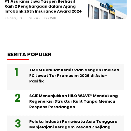
PT Asuransi Jiwa Taspen Berhasil
Raih 2 Penghargaan dalam Ajang
Infobank 25th Insurance Award 2024
Selasa, 30 Juli 2024 - 10:27 WIB
BERITA POPULER
TMGM Perkuat Kemitraan dengan Chelsea
FC Lewat Tur Pramusim 2026 di Asia-
Pasifik
SCIE Menunjukkan HILO WAVE® Mendukung
Regenerasi Struktur Kulit Tanpa Memicu
Respons Peradangan
Pelaku Industri Pariwisata Asia Tenggara
Menjelajahi Beragam Pesona Zhejiang