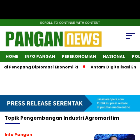
SCROLL TO CONTINUE WITH CONTENT
HOME
INFO PANGAN
PEREKONOMIAN
NASIONAL
POL
Jadi Penopang Diplomasi Ekonomi RI
Antam Digitalisasi Ema
Topik
Pengembangan Industri Agromaritim
Info Pangan