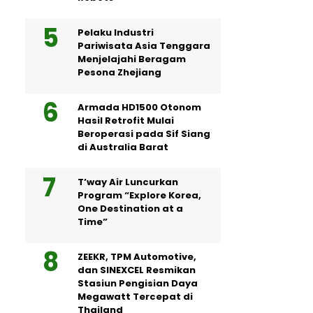
Pelaku Industri
Pariwisata Asia Tenggara
Menjelajahi Beragam
Pesona Zhejiang
Armada HD1500 Otonom
Hasil Retrofit Mulai
Beroperasi pada Sif Siang
di Australia Barat
T’way Air Luncurkan
Program “Explore Korea,
One Destination at a
Time”
ZEEKR, TPM Automotive,
dan SINEXCEL Resmikan
Stasiun Pengisian Daya
Megawatt Tercepat di
Thailand