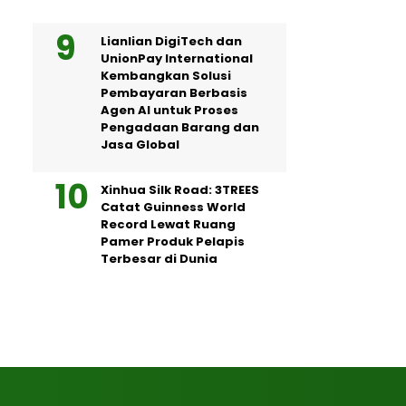
Lianlian DigiTech dan
UnionPay International
Kembangkan Solusi
Pembayaran Berbasis
Agen AI untuk Proses
Pengadaan Barang dan
Jasa Global
Xinhua Silk Road: 3TREES
Catat Guinness World
Record Lewat Ruang
Pamer Produk Pelapis
Terbesar di Dunia