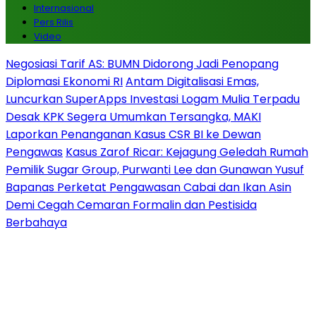
Internasional
Pers Rilis
Video
Negosiasi Tarif AS: BUMN Didorong Jadi Penopang
Diplomasi Ekonomi RI
Antam Digitalisasi Emas,
Luncurkan SuperApps Investasi Logam Mulia Terpadu
Desak KPK Segera Umumkan Tersangka, MAKI
Laporkan Penanganan Kasus CSR BI ke Dewan
Pengawas
Kasus Zarof Ricar: Kejagung Geledah Rumah
Pemilik Sugar Group, Purwanti Lee dan Gunawan Yusuf
Bapanas Perketat Pengawasan Cabai dan Ikan Asin
Demi Cegah Cemaran Formalin dan Pestisida
Berbahaya