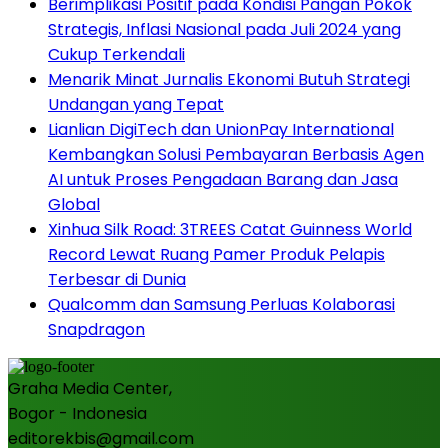
Berimplikasi Positif pada Kondisi Pangan Pokok
Strategis, Inflasi Nasional pada Juli 2024 yang
Cukup Terkendali
Menarik Minat Jurnalis Ekonomi Butuh Strategi
Undangan yang Tepat
Lianlian DigiTech dan UnionPay International
Kembangkan Solusi Pembayaran Berbasis Agen
AI untuk Proses Pengadaan Barang dan Jasa
Global
Xinhua Silk Road: 3TREES Catat Guinness World
Record Lewat Ruang Pamer Produk Pelapis
Terbesar di Dunia
Qualcomm dan Samsung Perluas Kolaborasi
Snapdragon
Graha Media Center,
Bogor - Indonesia
editorekbis@gmail.com