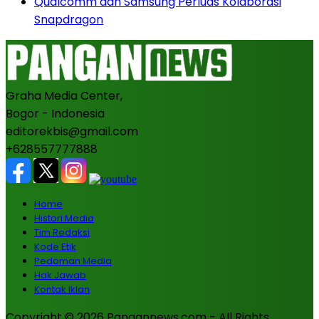
Qualcomm dan Samsung Perluas Kolaborasi
Snapdragon
Graha Media Center,
Bogor - Indonesia
editorekbis@gmail.com
+628557777888
Home
Histori Media
Tim Redaksi
Kode Etik
Pedoman Media
Hak Jawab
Kontak Iklan
Copyright © 2026 Pangannews.com - All Rights