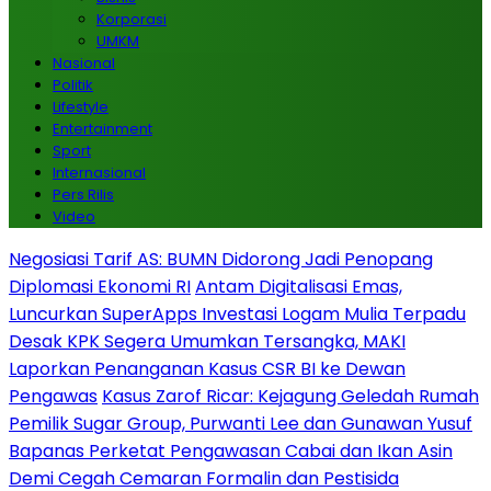
Korporasi
UMKM
Nasional
Politik
Lifestyle
Entertainment
Sport
Internasional
Pers Rilis
Video
Negosiasi Tarif AS: BUMN Didorong Jadi Penopang
Diplomasi Ekonomi RI
Antam Digitalisasi Emas,
Luncurkan SuperApps Investasi Logam Mulia Terpadu
Desak KPK Segera Umumkan Tersangka, MAKI
Laporkan Penanganan Kasus CSR BI ke Dewan
Pengawas
Kasus Zarof Ricar: Kejagung Geledah Rumah
Pemilik Sugar Group, Purwanti Lee dan Gunawan Yusuf
Bapanas Perketat Pengawasan Cabai dan Ikan Asin
Demi Cegah Cemaran Formalin dan Pestisida