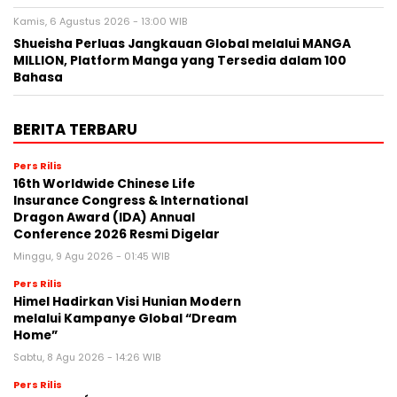
Kamis, 6 Agustus 2026 - 13:00 WIB
Shueisha Perluas Jangkauan Global melalui MANGA
MILLION, Platform Manga yang Tersedia dalam 100
Bahasa
BERITA TERBARU
Pers Rilis
16th Worldwide Chinese Life
Insurance Congress & International
Dragon Award (IDA) Annual
Conference 2026 Resmi Digelar
Minggu, 9 Agu 2026 - 01:45 WIB
Pers Rilis
Himel Hadirkan Visi Hunian Modern
melalui Kampanye Global “Dream
Home”
Sabtu, 8 Agu 2026 - 14:26 WIB
Pers Rilis