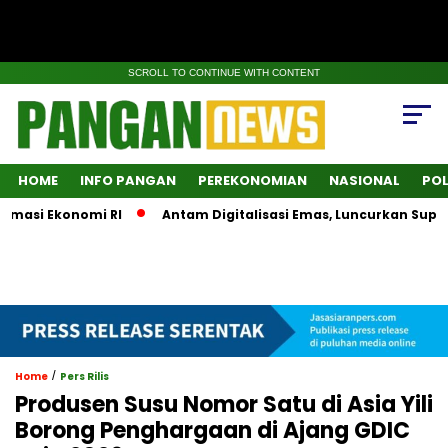
SCROLL TO CONTINUE WITH CONTENT
HOME
INFO PANGAN
PEREKONOMIAN
NASIONAL
POL
si Ekonomi RI
Antam Digitalisasi Emas, Luncurkan SuperApp
/
Home
Pers Rilis
Produsen Susu Nomor Satu di Asia Yili
Borong Penghargaan di Ajang GDIC