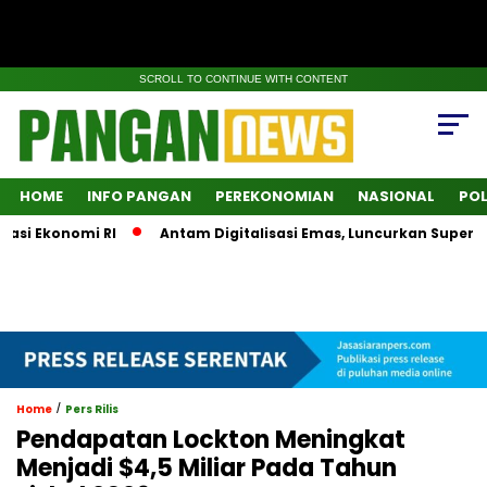
SCROLL TO CONTINUE WITH CONTENT
HOME
INFO PANGAN
PEREKONOMIAN
NASIONAL
POL
Ekonomi RI
Antam Digitalisasi Emas, Luncurkan SuperApps 
/
Home
Pers Rilis
Pendapatan Lockton Meningkat
Menjadi $4,5 Miliar Pada Tahun