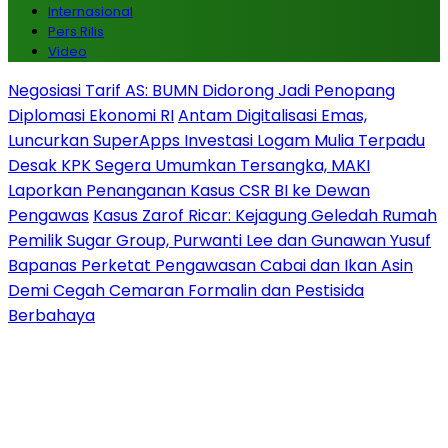
Internasional
Pers Rilis
Video
Negosiasi Tarif AS: BUMN Didorong Jadi Penopang
Diplomasi Ekonomi RI
Antam Digitalisasi Emas,
Luncurkan SuperApps Investasi Logam Mulia Terpadu
Desak KPK Segera Umumkan Tersangka, MAKI
Laporkan Penanganan Kasus CSR BI ke Dewan
Pengawas
Kasus Zarof Ricar: Kejagung Geledah Rumah
Pemilik Sugar Group, Purwanti Lee dan Gunawan Yusuf
Bapanas Perketat Pengawasan Cabai dan Ikan Asin
Demi Cegah Cemaran Formalin dan Pestisida
Berbahaya