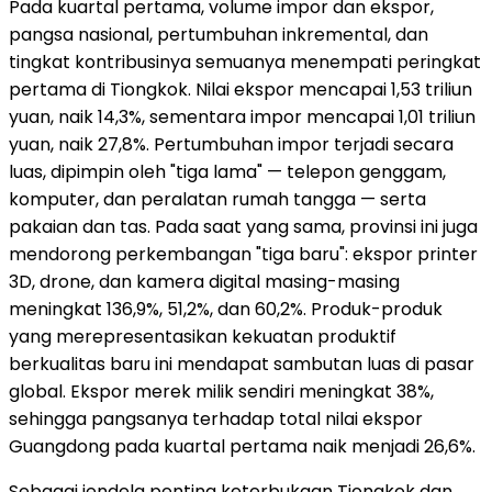
Pada kuartal pertama, volume impor dan ekspor,
pangsa nasional, pertumbuhan inkremental, dan
tingkat kontribusinya semuanya menempati peringkat
pertama di Tiongkok. Nilai ekspor mencapai 1,53 triliun
yuan, naik 14,3%, sementara impor mencapai 1,01 triliun
yuan, naik 27,8%. Pertumbuhan impor terjadi secara
luas, dipimpin oleh "tiga lama" — telepon genggam,
komputer, dan peralatan rumah tangga — serta
pakaian dan tas. Pada saat yang sama, provinsi ini juga
mendorong perkembangan "tiga baru": ekspor printer
3D, drone, dan kamera digital masing-masing
meningkat 136,9%, 51,2%, dan 60,2%. Produk-produk
yang merepresentasikan kekuatan produktif
berkualitas baru ini mendapat sambutan luas di pasar
global. Ekspor merek milik sendiri meningkat 38%,
sehingga pangsanya terhadap total nilai ekspor
Guangdong pada kuartal pertama naik menjadi 26,6%.
Sebagai jendela penting keterbukaan Tiongkok dan