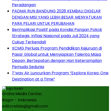
Peradangan
PADMA RUN BANDUNG 2026 KEMBALI DIGELAR
DENGAN MISI YANG LEBIH BESAR, MENYATUKAN
PARA PELARI UNTUK PERUBAHAN
Berimplikasi Positif pada Kondisi Pangan Pokok
Strategis, Inflasi Nasional pada Juli 2024 yang
Cukup Terkendali
XCMG Perluas Program Pendidikan Kejuruan di
Pasar Global untuk Menyiapkan Talenta Masa
Depan, Bertepatan dengan Hari Keterampilan
Pemuda Sedunia
T’way Air Luncurkan Program “Explore Korea, One
Destination at a Time”
Graha Media Center,
Bogor - Indonesia
editorekbis@gmail.com