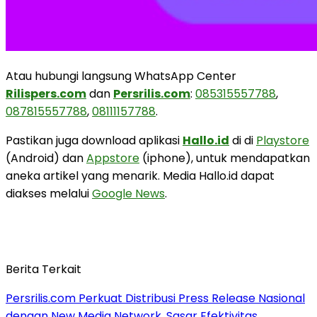
Atau hubungi langsung WhatsApp Center
Rilispers.com
dan
Persrilis.com
:
085315557788
,
087815557788
,
08111157788
.
Pastikan juga download aplikasi
Hallo.id
di di
Playstore
(Android) dan
Appstore
(iphone), untuk mendapatkan
aneka artikel yang menarik. Media Hallo.id dapat
diakses melalui
Google News
.
Berita Terkait
Persrilis.com Perkuat Distribusi Press Release Nasional
dengan New Media Network, Sasar Efektivitas