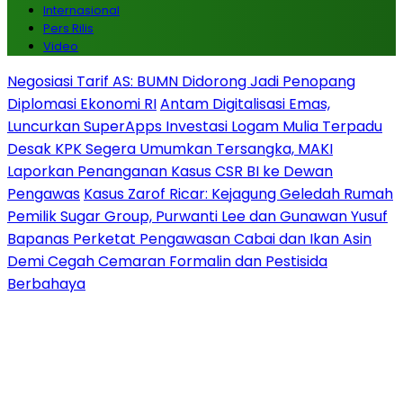
Internasional
Pers Rilis
Video
Negosiasi Tarif AS: BUMN Didorong Jadi Penopang
Diplomasi Ekonomi RI
Antam Digitalisasi Emas,
Luncurkan SuperApps Investasi Logam Mulia Terpadu
Desak KPK Segera Umumkan Tersangka, MAKI
Laporkan Penanganan Kasus CSR BI ke Dewan
Pengawas
Kasus Zarof Ricar: Kejagung Geledah Rumah
Pemilik Sugar Group, Purwanti Lee dan Gunawan Yusuf
Bapanas Perketat Pengawasan Cabai dan Ikan Asin
Demi Cegah Cemaran Formalin dan Pestisida
Berbahaya