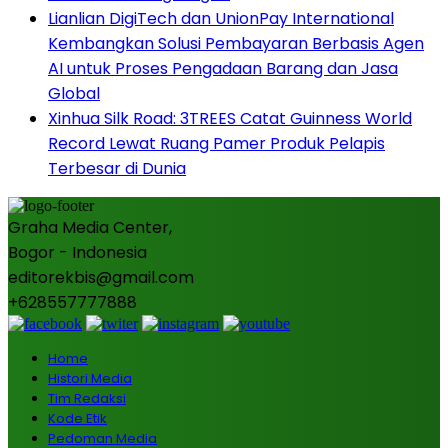
Lianlian DigiTech dan UnionPay International
Kembangkan Solusi Pembayaran Berbasis Agen
AI untuk Proses Pengadaan Barang dan Jasa
Global
Xinhua Silk Road: 3TREES Catat Guinness World
Record Lewat Ruang Pamer Produk Pelapis
Terbesar di Dunia
Graha Media Center,
Bogor - Indonesia
editorekbis@gmail.com
+628557777888
Home
Histori Media
Tim Redaksi
Kode Etik
Pedoman Media