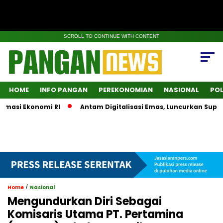
SCROLL TO CONTINUE WITH CONTENT
HOME
INFO PANGAN
PEREKONOMIAN
NASIONAL
POL
si Ekonomi RI
Antam Digitalisasi Emas, Luncurkan SuperApp
/
Home
Nasional
Mengundurkan Diri Sebagai
Komisaris Utama PT. Pertamina