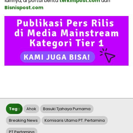
lainnya, di portal berita
terkinipost.com
dan
Bisnispost.com
Tag :
Ahok
Basuki Tjahaya Purnama
Breaking News
Komisaris Utama PT. Pertamina
PT Pertamina