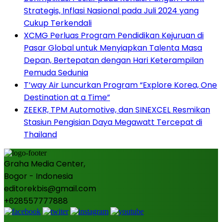
Strategis, Inflasi Nasional pada Juli 2024 yang
Cukup Terkendali
XCMG Perluas Program Pendidikan Kejuruan di
Pasar Global untuk Menyiapkan Talenta Masa
Depan, Bertepatan dengan Hari Keterampilan
Pemuda Sedunia
T’way Air Luncurkan Program “Explore Korea, One
Destination at a Time”
ZEEKR, TPM Automotive, dan SINEXCEL Resmikan
Stasiun Pengisian Daya Megawatt Tercepat di
Thailand
Graha Media Center,
Bogor - Indonesia
editorekbis@gmail.com
+628557777888