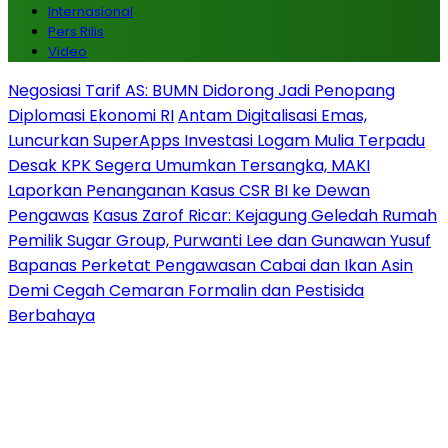
Internasional
Pers Rilis
Video
Negosiasi Tarif AS: BUMN Didorong Jadi Penopang
Diplomasi Ekonomi RI
Antam Digitalisasi Emas,
Luncurkan SuperApps Investasi Logam Mulia Terpadu
Desak KPK Segera Umumkan Tersangka, MAKI
Laporkan Penanganan Kasus CSR BI ke Dewan
Pengawas
Kasus Zarof Ricar: Kejagung Geledah Rumah
Pemilik Sugar Group, Purwanti Lee dan Gunawan Yusuf
Bapanas Perketat Pengawasan Cabai dan Ikan Asin
Demi Cegah Cemaran Formalin dan Pestisida
Berbahaya