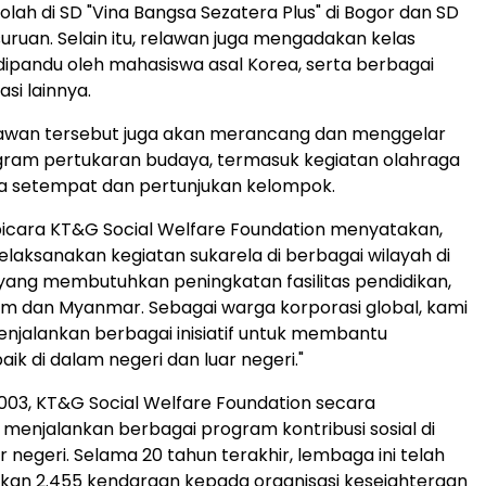
lah di SD "Vina Bangsa Sezatera Plus" di Bogor dan SD
suruan. Selain itu, relawan juga mengadakan kelas
ipandu oleh mahasiswa asal Korea, serta berbagai
si lainnya.
awan tersebut juga akan merancang dan menggelar
gram pertukaran budaya, termasuk kegiatan olahraga
a setempat dan pertunjukan kelompok.
bicara KT&G Social Welfare Foundation menyatakan,
elaksanakan kegiatan sukarela di berbagai wilayah di
 yang membutuhkan peningkatan fasilitas pendidikan,
am dan Myanmar. Sebagai warga korporasi global, kami
enjalankan berbagai inisiatif untuk membantu
ik di dalam negeri dan luar negeri."
2003, KT&G Social Welfare Foundation secara
 menjalankan berbagai program kontribusi sosial di
 negeri. Selama 20 tahun terakhir, lembaga ini telah
n 2.455 kendaraan kepada organisasi kesejahteraan