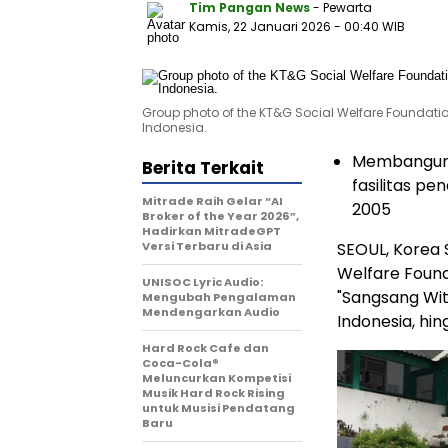
Tim Pangan News
- Pewarta
Kamis, 22 Januari 2026
- 00:40 WIB
Group photo of the KT&G Social Welfare Foundatio
Indonesia.
Membangun 
Berita Terkait
fasilitas pe
Mitrade Raih Gelar “AI
2005
Broker of the Year 2026”,
Hadirkan MitradeGPT
Versi Terbaru di Asia
SEOUL, Korea 
Welfare Foun
UNISOC Lyric Audio:
"Sangsang Wit
Mengubah Pengalaman
Mendengarkan Audio
Indonesia, hin
Hard Rock Cafe dan
Coca-Cola®
Meluncurkan Kompetisi
Musik Hard Rock Rising
untuk Musisi Pendatang
Baru