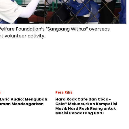
elfare Foundation’s “Sangsang Withus” overseas
t volunteer activity.
s
Pers Rilis
Lyric Audio: Mengubah
Hard Rock Cafe dan Coca-
aman Mendengarkan
Cola® Meluncurkan Kompetisi
Musik Hard Rock Rising untuk
Musisi Pendatang Baru