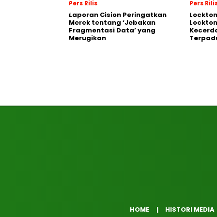
Pers Rilis
Pers Rili
Laporan Cision Peringatkan
Lockto
Merek tentang ‘Jebakan
Lockton
Fragmentasi Data’ yang
Kecerd
Merugikan
Terpadu
HOME
HISTORI MEDIA