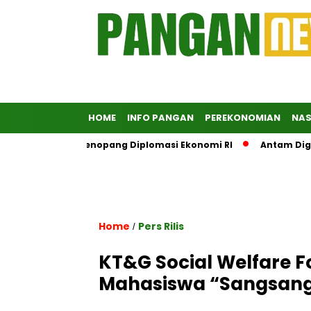
HOME
INFO PANGAN
PEREKONOMIAN
NAS
orong Jadi Penopang Diplomasi Ekonomi RI
Antam Digitalisa
Home
Pers Rilis
/
KT&G Social Welfare 
Mahasiswa “Sangsang 