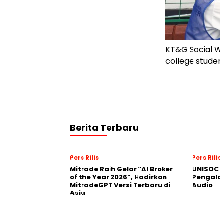
KT&G Social W
college studen
Berita Terbaru
Pers Rilis
Pers Rili
Mitrade Raih Gelar “AI Broker
UNISOC 
of the Year 2026”, Hadirkan
Pengal
MitradeGPT Versi Terbaru di
Audio
Asia