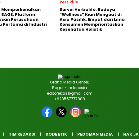
s
Pers Rilis
n Memperkenalkan
Survei Herbalife: Budaya
 SAGE: Platform
“Wellness” Kian Menguat di
asan Perusahaan
Asia Pasifik, Empat dari Lima
 Pertama di Industri
Konsumen Memprioritaskan
Kesehatan Holistik
Graha Media Center,
Bogor - Indonesia
editorekbis@gmail.com
+628557777888
TIM REDAKSI
KODE ETIK
PEDOMAN MEDIA
HAK J