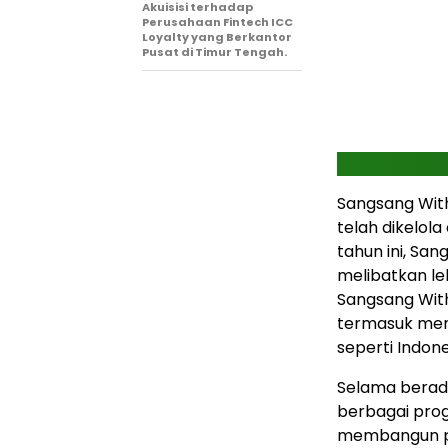
Akuisisi terhadap
Perusahaan Fintech ICC
Loyalty yang Berkantor
Pusat di Timur Tengah.
Sangsang Wit
telah dikelol
tahun ini, Sa
melibatkan leb
Sangsang With
termasuk memp
seperti Indon
Selama berada
berbagai prog
membangun pe