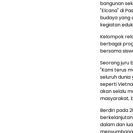
bangunan seko
"Elcana" di Pa
budaya yang d
kegiatan eduka
Kelompok rel
berbagai pro
bersama sisw
Seorang juru 
"Kami terus m
seluruh dunia
seperti Vietn
akan selalu m
masyarakat, ba
Berdiri pada 
berkelanjutan
dalam dan luar
menyumbangka