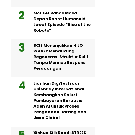
Mouser Bahas Masa
Depan Robot Humanoid
Lewat Episode “Rise of the
Robots”
SCIE Menunjukkan HILO
WAVE® Mendukung
Regenerasi Struktur Kulit
Tanpa Memicu Respons
Peradangan
Lianlian DigiTech dan
UnionPay International
Kembangkan Solusi
Pembayaran Berbasis
Agen AI untuk Proses
Pengadaan Barang dan
Jasa Global
Xinhua Silk Road: 3TREES