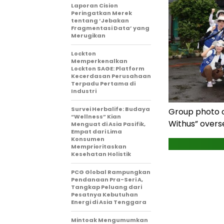
Laporan Cision
Peringatkan Merek
tentang ‘Jebakan
Fragmentasi Data’ yang
Merugikan
Lockton
Memperkenalkan
Lockton SAGE: Platform
Kecerdasan Perusahaan
Terpadu Pertama di
Industri
Survei Herbalife: Budaya
Group photo o
“Wellness” Kian
Withus” overse
Menguat di Asia Pasifik,
Empat dari Lima
Konsumen
Memprioritaskan
Kesehatan Holistik
PCG Global Rampungkan
Pendanaan Pra-Seri A,
Tangkap Peluang dari
Pesatnya Kebutuhan
Energi di Asia Tenggara
Mintoak Mengumumkan