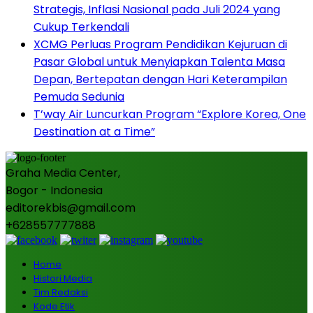
Strategis, Inflasi Nasional pada Juli 2024 yang
Cukup Terkendali
XCMG Perluas Program Pendidikan Kejuruan di
Pasar Global untuk Menyiapkan Talenta Masa
Depan, Bertepatan dengan Hari Keterampilan
Pemuda Sedunia
T’way Air Luncurkan Program “Explore Korea, One
Destination at a Time”
Graha Media Center,
Bogor - Indonesia
editorekbis@gmail.com
+628557777888
Home
Histori Media
Tim Redaksi
Kode Etik