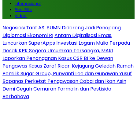
Internasional
Pers Rilis
Video
Negosiasi Tarif AS: BUMN Didorong Jadi Penopang
Diplomasi Ekonomi RI
Antam Digitalisasi Emas,
Luncurkan SuperApps Investasi Logam Mulia Terpadu
Desak KPK Segera Umumkan Tersangka, MAKI
Laporkan Penanganan Kasus CSR BI ke Dewan
Pengawas
Kasus Zarof Ricar: Kejagung Geledah Rumah
Pemilik Sugar Group, Purwanti Lee dan Gunawan Yusuf
Bapanas Perketat Pengawasan Cabai dan Ikan Asin
Demi Cegah Cemaran Formalin dan Pestisida
Berbahaya