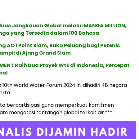
rluas Jangkauan Global melalui MANGA MILLION,
nga yang Tersedia dalam 100 Bahasa
g AO 1 Point Slam, Buka Peluang bagi Petenis
ampil di Ajang Grand Slam
ENT Raih Dua Proyek WtE di Indonesia, Percepat
bal
10th World Water Forum 2024 ini dihadiri 48 negara
erta.
rta berpartisipasi guna memperkuat komitmen
lam mengatasi tantangan global terkait air.***