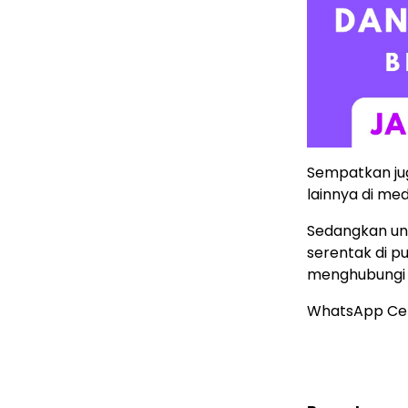
Sempatkan ju
lainnya di med
Sedangkan untu
serentak di p
menghubung
WhatsApp Ce