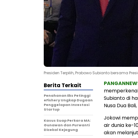
Presiden Terpilih, Prabowo Subianto bersama Pr
PANGANNEW
Berita Terkait
memperkenalk
Penahanan Eks Petinggi
Subianto di h
eFishery Ungkap Dugaan
Nusa Dua Bali
Penggelapan Investasi
Startup
Jokowi mempe
Kasus Suap Perkara MA:
air dunia ke-
Gunawan dan Purwanti
Dicekal Kejagung
akan melanju