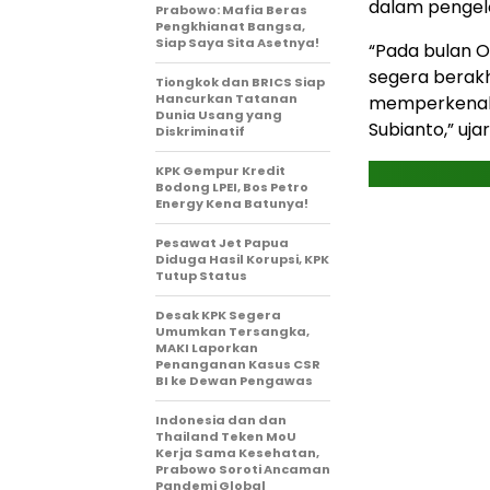
dalam pengelo
Prabowo: Mafia Beras
Pengkhianat Bangsa,
Siap Saya Sita Asetnya!
“Pada bulan O
segera berakh
Tiongkok dan BRICS Siap
Hancurkan Tatanan
memperkenalk
Dunia Usang yang
Subianto,” uja
Diskriminatif
KPK Gempur Kredit
Bodong LPEI, Bos Petro
Energy Kena Batunya!
Pesawat Jet Papua
Diduga Hasil Korupsi, KPK
Tutup Status
Desak KPK Segera
Umumkan Tersangka,
MAKI Laporkan
Penanganan Kasus CSR
BI ke Dewan Pengawas
Indonesia dan dan
Thailand Teken MoU
Kerja Sama Kesehatan,
Prabowo Soroti Ancaman
Pandemi Global