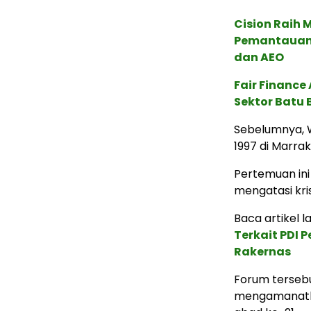
Cision Raih
Pemantauan d
dan AEO
Fair Financ
Sektor Batu 
Sebelumnya, 
1997 di Marra
Pertemuan in
mengatasi krisi
Baca artikel lai
Terkait PDI 
Rakernas
Forum tersebu
mengamanatk