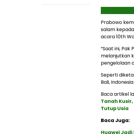
Prabowo kemu
salam kepada
acara 10th Wo
“Saat ini, Pa
melanjutkan k
pengelolaan a
Seperti diket
Bali, Indonesi
Baca artikel la
Tanah Kusir,
Tutup Usia
Baca Juga:
Huawei Jadi