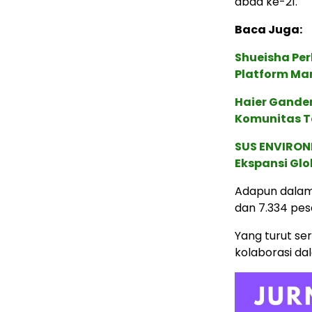
abad ke-21.
Baca Juga:
Shueisha Pe
Platform Ma
Haier Ganden
Komunitas T
SUS ENVIRONM
Ekspansi Glo
Adapun dalam 
dan 7.334 pes
Yang turut se
kolaborasi da