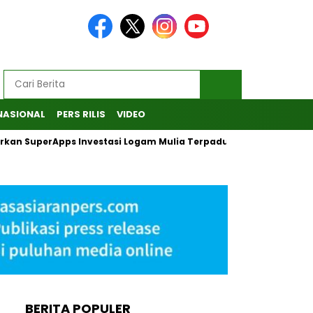
NASIONAL
PERS RILIS
VIDEO
urkan SuperApps Investasi Logam Mulia Terpadu
Desak KPK 
BERITA POPULER