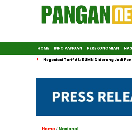
HOME
INFO PANGAN
PEREKONOMIAN
NAS
Negosiasi Tarif AS: BUMN Didorong Jadi Pe
Home
Nasional
/