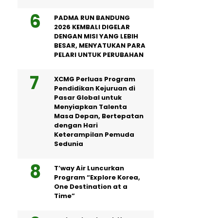
PADMA RUN BANDUNG
2026 KEMBALI DIGELAR
DENGAN MISI YANG LEBIH
BESAR, MENYATUKAN PARA
PELARI UNTUK PERUBAHAN
XCMG Perluas Program
Pendidikan Kejuruan di
Pasar Global untuk
Menyiapkan Talenta
Masa Depan, Bertepatan
dengan Hari
Keterampilan Pemuda
Sedunia
T’way Air Luncurkan
Program “Explore Korea,
One Destination at a
Time”