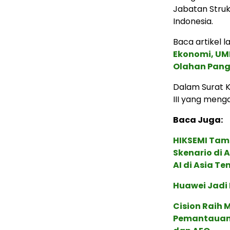
Jabatan Strukt
Indonesia.
Baca artikel la
Ekonomi, UMK
Olahan Pan
Dalam Surat K
III yang menga
Baca Juga:
HIKSEMI Tam
Skenario di
AI di Asia T
Huawei Jadi
Cision Raih
Pemantauan d