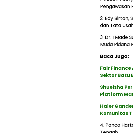
Pengawasan K
2. Edy Birton,
dan Tata Usa
3. Dr. I Made 
Muda Pidana M
Baca Juga:
Fair Financ
Sektor Batu 
Shueisha Pe
Platform Ma
Haier Ganden
Komunitas T
4. Ponco Harta
Tengah