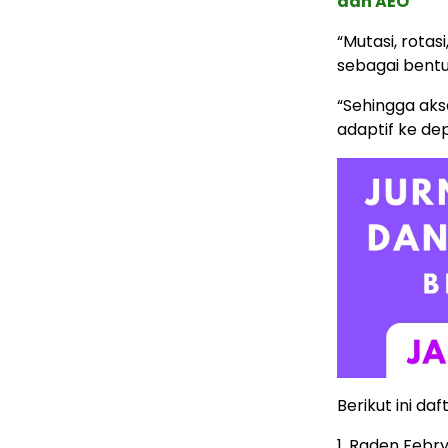
dan AEO
“Mutasi, rotas
sebagai bentu
“Sehingga akse
adaptif ke de
Berikut ini da
1. Raden Febry