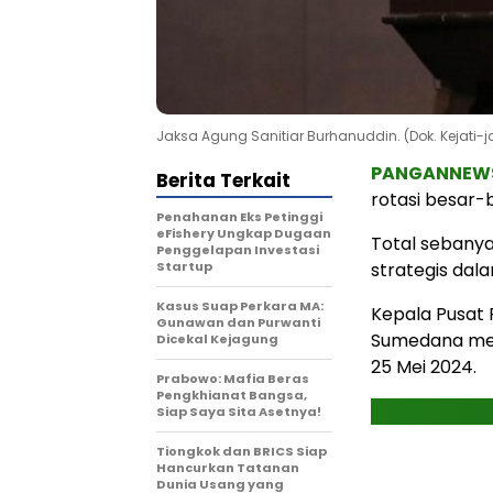
Jaksa Agung Sanitiar Burhanuddin. (Dok. Kejati-j
PANGANNEW
Berita Terkait
rotasi besar-
Penahanan Eks Petinggi
eFishery Ungkap Dugaan
Total sebanya
Penggelapan Investasi
Startup
strategis dala
Kasus Suap Perkara MA:
Kepala Pusat
Gunawan dan Purwanti
Sumedana meng
Dicekal Kejagung
25 Mei 2024.
Prabowo: Mafia Beras
Pengkhianat Bangsa,
Siap Saya Sita Asetnya!
Tiongkok dan BRICS Siap
Hancurkan Tatanan
Dunia Usang yang