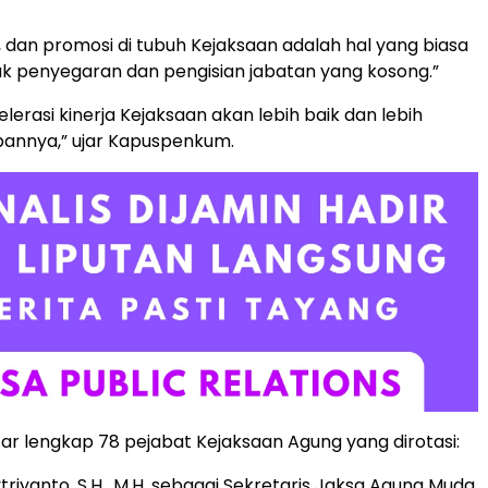
i, dan promosi di tubuh Kejaksaan adalah hal yang biasa
k penyegaran dan pengisian jabatan yang kosong.”
lerasi kinerja Kejaksaan akan lebih baik dan lebih
pannya,” ujar Kapuspenkum.
ftar lengkap 78 pejabat Kejaksaan Agung yang dirotasi:
triyanto, S.H., M.H. sebagai Sekretaris Jaksa Agung Muda