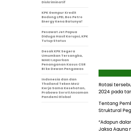
Diskriminatif
KPK Gempur Kredit
Bodong LPEI, Bos Petro
Energy Kena Batunya!
Pesawat Jet Papua
Diduga Hasil Korupsi, KPK
Tutup Status
Desak KPK Segera
Umumkan Tersangka,
MAKI Laporkan
Penanganan Kasus CSR
BI ke Dewan Pengawas
Indonesia dan dan
Thailand Teken MoU
Rotasi terseb
Kerja Sama Kesehatan,
2024 pada tan
Prabowo Soroti Ancaman
Pandemi Global
Tentang Pemb
Struktural Peg
“Adapun dalam
Jaksa Agung me