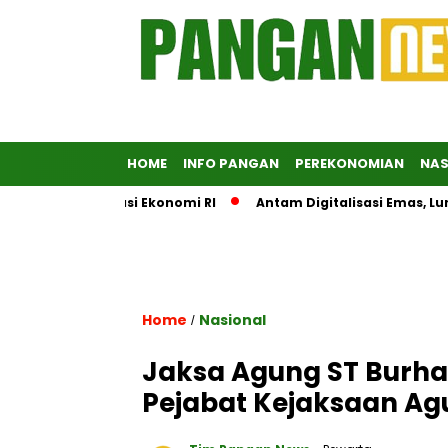
HOME
INFO PANGAN
PEREKONOMIAN
NAS
ng Diplomasi Ekonomi RI
Antam Digitalisasi Emas, Luncurka
Home
Nasional
/
Jaksa Agung ST Burha
Pejabat Kejaksaan Agu