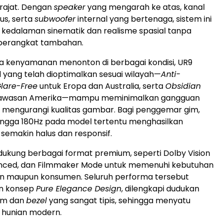
erajat. Dengan
speaker
yang mengarah ke atas, kanal
us, serta
subwoofer
internal yang bertenaga, sistem ini
kedalaman sinematik dan realisme spasial tanpa
perangkat tambahan.
a kenyamanan menonton di berbagai kondisi, UR9
l yang telah dioptimalkan sesuai wilayah—
Anti-
Glare-Free
untuk Eropa dan Australia, serta
Obsidian
kawasan Amerika—mampu meminimalkan gangguan
 mengurangi kualitas gambar. Bagi penggemar gim,
ngga 180Hz pada model tertentu menghasilkan
semakin halus dan responsif.
ukung berbagai format premium, seperti Dolby Vision
anced, dan Filmmaker Mode untuk memenuhi kebutuhan
en maupun konsumen. Seluruh performa tersebut
an konsep
Pure Elegance Design
, dilengkapi dudukan
um dan
bezel
yang sangat tipis, sehingga menyatu
 hunian modern.