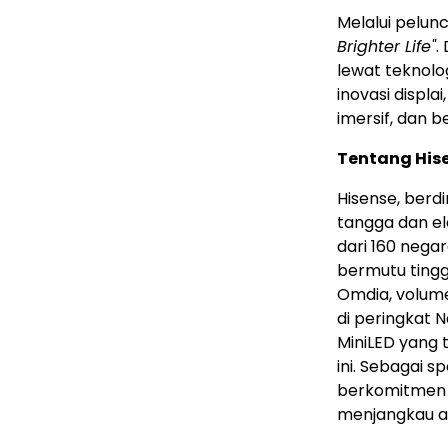
Melalui pelun
Brighter Life"
.
lewat teknolo
inovasi displ
imersif, dan 
Tentang His
Hisense, berd
tangga dan el
dari 160 nega
bermutu tingg
Omdia, volume
di peringkat 
MiniLED yang 
ini. Sebagai 
berkomitmen m
menjangkau au