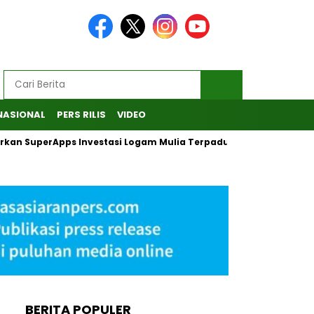
NASIONAL
PERS RILIS
VIDEO
urkan SuperApps Investasi Logam Mulia Terpadu
Desak KPK 
BERITA POPULER