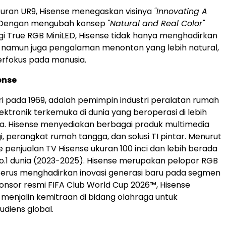
curan UR9, Hisense menegaskan visinya
"Innovating A
 Dengan mengubah konsep
"Natural and Real Color"
gi True RGB MiniLED, Hisense tidak hanya menghadirkan
ai, namun juga pengalaman menonton yang lebih natural,
berfokus pada manusia.
ense
iri pada 1969, adalah pemimpin industri peralatan rumah
ektronik terkemuka di dunia yang beroperasi di lebih
ra. Hisense menyediakan berbagai produk multimedia
i, perangkat rumah tangga, dan solusi TI pintar. Menurut
 penjualan TV Hisense ukuran 100 inci dan lebih berada
No.1 dunia (2023-2025). Hisense merupakan pelopor RGB
terus menghadirkan inovasi generasi baru pada segmen
sponsor resmi FIFA Club World Cup 2026™, Hisense
enjalin kemitraan di bidang olahraga untuk
diens global.