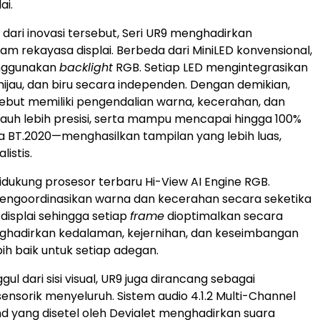
ai.
 dari inovasi tersebut, Seri UR9 menghadirkan
am rekayasa displai. Berbeda dari MiniLED konvensional,
enggunakan
backlight
RGB. Setiap LED mengintegrasikan
hijau, dan biru secara independen. Dengan demikian,
sebut memiliki pengendalian warna, kecerahan, dan
jauh lebih presisi, serta mampu mencapai hingga 100%
 BT.2020—menghasilkan tampilan yang lebih luas,
listis.
didukung prosesor terbaru Hi-View AI Engine RGB.
mengoordinasikan warna dan kecerahan secara seketika
 displai sehingga setiap
frame
dioptimalkan secara
hadirkan kedalaman, kejernihan, dan keseimbangan
bih baik untuk setiap adegan.
ul dari sisi visual, UR9 juga dirancang sebagai
nsorik menyeluruh. Sistem audio 4.1.2 Multi-Channel
d yang disetel oleh Devialet menghadirkan suara