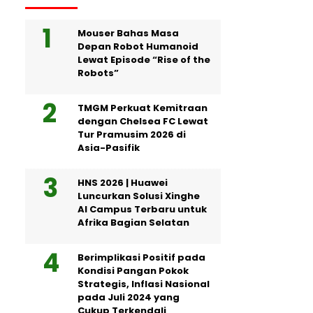
Mouser Bahas Masa
Depan Robot Humanoid
Lewat Episode “Rise of the
Robots”
TMGM Perkuat Kemitraan
dengan Chelsea FC Lewat
Tur Pramusim 2026 di
Asia-Pasifik
HNS 2026 | Huawei
Luncurkan Solusi Xinghe
AI Campus Terbaru untuk
Afrika Bagian Selatan
Berimplikasi Positif pada
Kondisi Pangan Pokok
Strategis, Inflasi Nasional
pada Juli 2024 yang
Cukup Terkendali