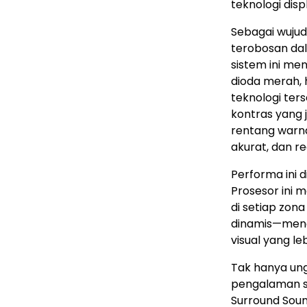
teknologi displ
Sebagai wujud
terobosan dal
sistem ini m
dioda merah, 
teknologi ter
kontras yang 
rentang warna
akurat, dan rea
Performa ini 
Prosesor ini 
di setiap zona
dinamis—meng
visual yang le
Tak hanya ungg
pengalaman se
Surround Soun