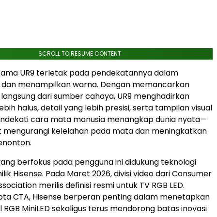
SCROLL TO RESUME CONTENT
tama UR9 terletak pada pendekatannya dalam
n dan menampilkan warna. Dengan memancarkan
 langsung dari sumber cahaya, UR9 menghadirkan
ebih halus, detail yang lebih presisi, serta tampilan visual
endekati cara mata manusia menangkap dunia nyata—
rut mengurangi kelelahan pada mata dan meningkatkan
enonton.
ang berfokus pada pengguna ini didukung teknologi
lik Hisense. Pada Maret 2026, divisi video dari Consumer
ociation merilis definisi resmi untuk TV RGB LED.
ota CTA, Hisense berperan penting dalam menetapkan
l RGB MiniLED sekaligus terus mendorong batas inovasi