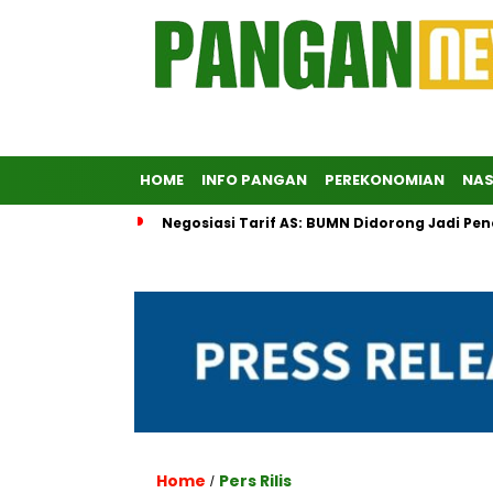
HOME
INFO PANGAN
PEREKONOMIAN
NAS
Negosiasi Tarif AS: BUMN Didorong Jadi Pe
Home
Pers Rilis
/