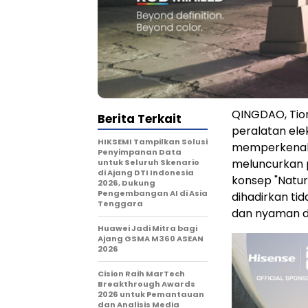
QINGDAO, Tio
Berita Terkait
peralatan ele
HIKSEMI Tampilkan Solusi
memperkenalka
Penyimpanan Data
meluncurkan 
untuk Seluruh Skenario
di Ajang DTI Indonesia
konsep "Natur
2026, Dukung
Pengembangan AI di Asia
dihadirkan tid
Tenggara
dan nyaman di
Huawei Jadi Mitra bagi
Ajang GSMA M360 ASEAN
2026
Cision Raih MarTech
Breakthrough Awards
2026 untuk Pemantauan
dan Analisis Media