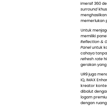
imersif 360 d
surround
khus
menghasilkan 
memerlukan 
Untuk menjag
memiliki pane
Reflection & 
Panel
untuk 
cahaya tanpa
refresh rate
hi
gerakan yang 
UR9 juga mend
IQ, IMAX Enh
kreator kont
dibalut deng
logam premi
dengan ruang