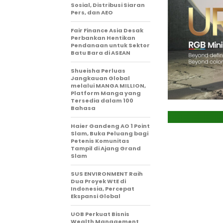
Sosial, Distribusi Siaran
Pers, dan AEO
Fair Finance Asia Desak
Perbankan Hentikan
Pendanaan untuk Sektor
Batu Bara di ASEAN
Shueisha Perluas
Jangkauan Global
melalui MANGA MILLION,
Platform Manga yang
Tersedia dalam 100
Bahasa
Haier Gandeng AO 1 Point
Slam, Buka Peluang bagi
Petenis Komunitas
Tampil di Ajang Grand
Slam
SUS ENVIRONMENT Raih
Dua Proyek WtE di
Indonesia, Percepat
Ekspansi Global
UOB Perkuat Bisnis
Wealth Management