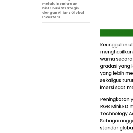
melalui Kemitraan
Distribusi Strategis
dengan Allianz Global
Investors
Keunggulan u
menghasilka
warna secara
gradasi yang l
yang lebih m
sekaligus tu
imersi saat m
Peningkatan y
RGB MiniLED mi
Technology Ass
Sebagai angg
standar globa