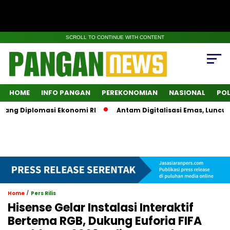
SCROLL TO CONTINUE WITH CONTENT
HOME
INFO PANGAN
PEREKONOMIAN
NASIONAL
POL
g Diplomasi Ekonomi RI
Antam Digitalisasi Emas, Luncurkan
/
Home
Pers Rilis
Hisense Gelar Instalasi Interaktif
Bertema RGB, Dukung Euforia FIFA