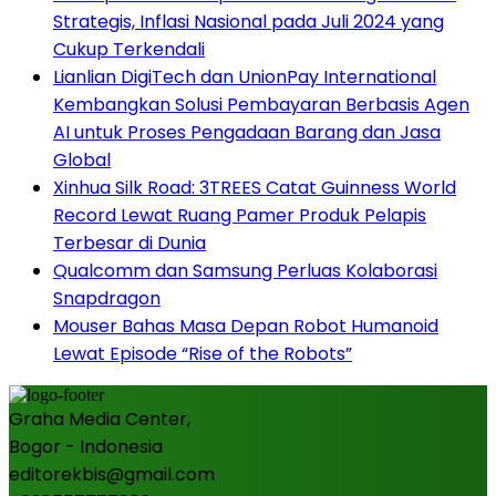
Strategis, Inflasi Nasional pada Juli 2024 yang
Cukup Terkendali
Lianlian DigiTech dan UnionPay International
Kembangkan Solusi Pembayaran Berbasis Agen
AI untuk Proses Pengadaan Barang dan Jasa
Global
Xinhua Silk Road: 3TREES Catat Guinness World
Record Lewat Ruang Pamer Produk Pelapis
Terbesar di Dunia
Qualcomm dan Samsung Perluas Kolaborasi
Snapdragon
Mouser Bahas Masa Depan Robot Humanoid
Lewat Episode “Rise of the Robots”
Graha Media Center,
Bogor - Indonesia
editorekbis@gmail.com