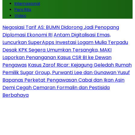
Internasional
Pers Rilis
Video
Negosiasi Tarif AS: BUMN Didorong Jadi Penopang
Diplomasi Ekonomi RI
Antam Digitalisasi Emas,
Luncurkan SuperApps Investasi Logam Mulia Terpadu
Desak KPK Segera Umumkan Tersangka, MAKI
Laporkan Penanganan Kasus CSR BI ke Dewan
Pengawas
Kasus Zarof Ricar: Kejagung Geledah Rumah
Pemilik Sugar Group, Purwanti Lee dan Gunawan Yusuf
Bapanas Perketat Pengawasan Cabai dan Ikan Asin
Demi Cegah Cemaran Formalin dan Pestisida
Berbahaya