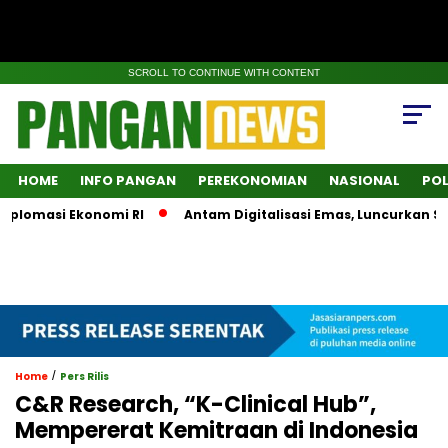
SCROLL TO CONTINUE WITH CONTENT
HOME
INFO PANGAN
PEREKONOMIAN
NASIONAL
POL
plomasi Ekonomi RI
Antam Digitalisasi Emas, Luncurkan Sup
/
Home
Pers Rilis
C&R Research, “K-Clinical Hub”,
Mempererat Kemitraan di Indonesia