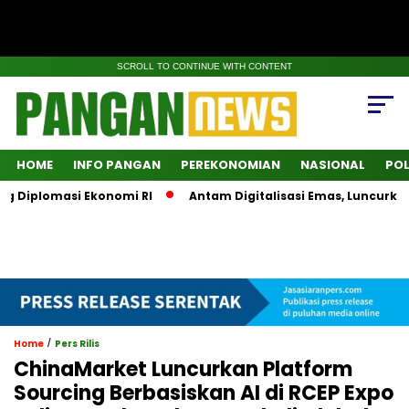
SCROLL TO CONTINUE WITH CONTENT
HOME
INFO PANGAN
PEREKONOMIAN
NASIONAL
POL
iplomasi Ekonomi RI
Antam Digitalisasi Emas, Luncurkan Su
/
Home
Pers Rilis
ChinaMarket Luncurkan Platform
Sourcing Berbasiskan AI di RCEP Expo