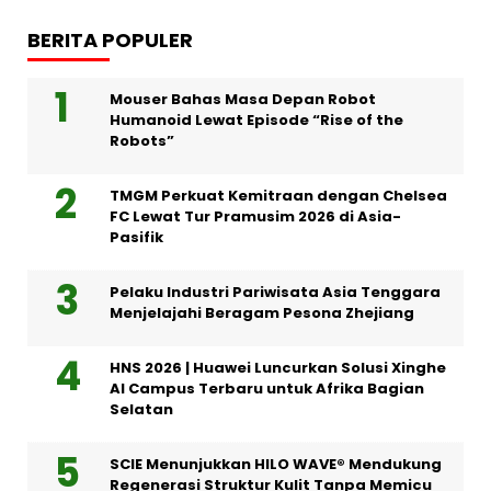
BERITA POPULER
Mouser Bahas Masa Depan Robot
Humanoid Lewat Episode “Rise of the
Robots”
TMGM Perkuat Kemitraan dengan Chelsea
FC Lewat Tur Pramusim 2026 di Asia-
Pasifik
Pelaku Industri Pariwisata Asia Tenggara
Menjelajahi Beragam Pesona Zhejiang
HNS 2026 | Huawei Luncurkan Solusi Xinghe
AI Campus Terbaru untuk Afrika Bagian
Selatan
SCIE Menunjukkan HILO WAVE® Mendukung
Regenerasi Struktur Kulit Tanpa Memicu