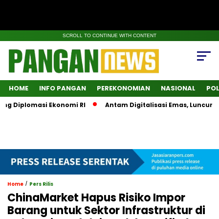
SCROLL TO CONTINUE WITH CONTENT
HOME
INFO PANGAN
PEREKONOMIAN
NASIONAL
POL
 Diplomasi Ekonomi RI
Antam Digitalisasi Emas, Luncurkan 
/
Home
Pers Rilis
ChinaMarket Hapus Risiko Impor
Barang untuk Sektor Infrastruktur di