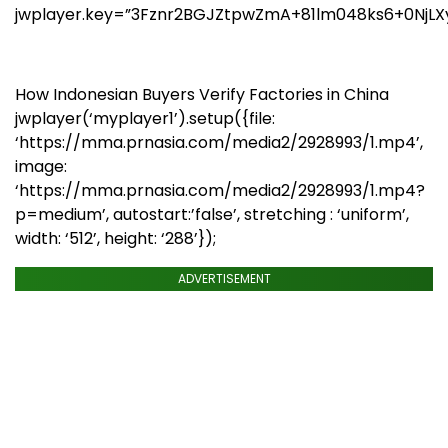
jwplayer.key=”3Fznr2BGJZtpwZmA+81lm048ks6+0NjLX
How Indonesian Buyers Verify Factories in China
jwplayer(‘myplayer1’).setup({file:
‘https://mma.prnasia.com/media2/2928993/1.mp4’,
image:
‘https://mma.prnasia.com/media2/2928993/1.mp4?
p=medium’, autostart:’false’, stretching : ‘uniform’,
width: ‘512’, height: ‘288’});
ADVERTISEMENT