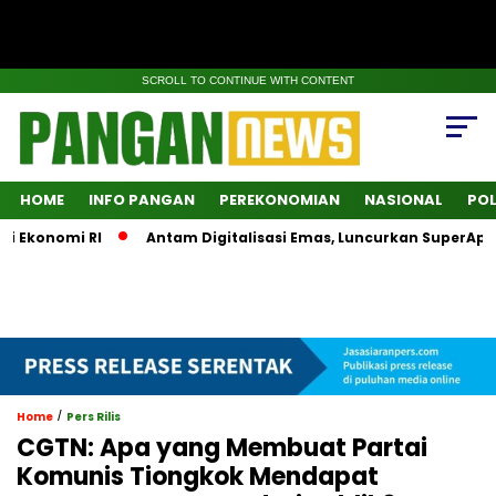
SCROLL TO CONTINUE WITH CONTENT
HOME
INFO PANGAN
PEREKONOMIAN
NASIONAL
POL
konomi RI
Antam Digitalisasi Emas, Luncurkan SuperApps In
/
Home
Pers Rilis
CGTN: Apa yang Membuat Partai
Komunis Tiongkok Mendapat