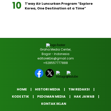
T’way Air Luncurkan Program “Explore
Korea, One Destination at a Time”
Graha Media Center,
Bogor - Indonesia
editorekbis@gmail.com
+628557777888
HOME
HISTORI MEDIA
TIM REDAKSI
KODE ETIK
PEDOMAN MEDIA
HAK JAWAB
KONTAK IKLAN