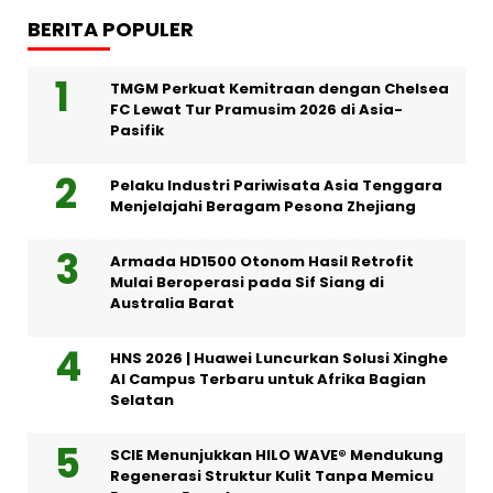
BERITA POPULER
TMGM Perkuat Kemitraan dengan Chelsea
FC Lewat Tur Pramusim 2026 di Asia-
Pasifik
Pelaku Industri Pariwisata Asia Tenggara
Menjelajahi Beragam Pesona Zhejiang
Armada HD1500 Otonom Hasil Retrofit
Mulai Beroperasi pada Sif Siang di
Australia Barat
HNS 2026 | Huawei Luncurkan Solusi Xinghe
AI Campus Terbaru untuk Afrika Bagian
Selatan
SCIE Menunjukkan HILO WAVE® Mendukung
Regenerasi Struktur Kulit Tanpa Memicu