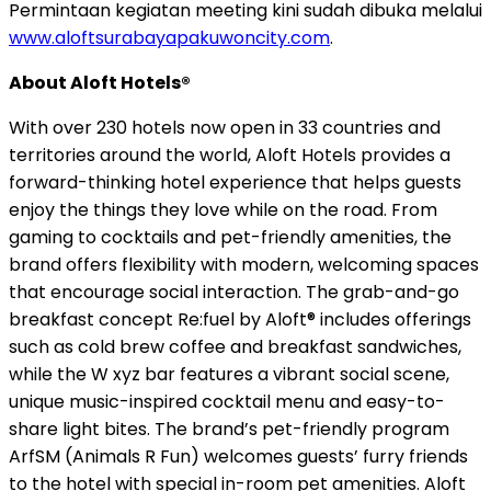
Permintaan kegiatan meeting kini sudah dibuka melalui
www.aloftsurabayapakuwoncity.com
.
About Aloft Hotels®
With over 230 hotels now open in 33 countries and
territories around the world, Aloft Hotels provides a
forward-thinking hotel experience that helps guests
enjoy the things they love while on the road. From
gaming to cocktails and pet-friendly amenities, the
brand offers flexibility with modern, welcoming spaces
that encourage social interaction. The grab-and-go
breakfast concept Re:fuel by Aloft® includes offerings
such as cold brew coffee and breakfast sandwiches,
while the W xyz bar features a vibrant social scene,
unique music-inspired cocktail menu and easy-to-
share light bites. The brand’s pet-friendly program
ArfSM (Animals R Fun) welcomes guests’ furry friends
to the hotel with special in-room pet amenities. Aloft