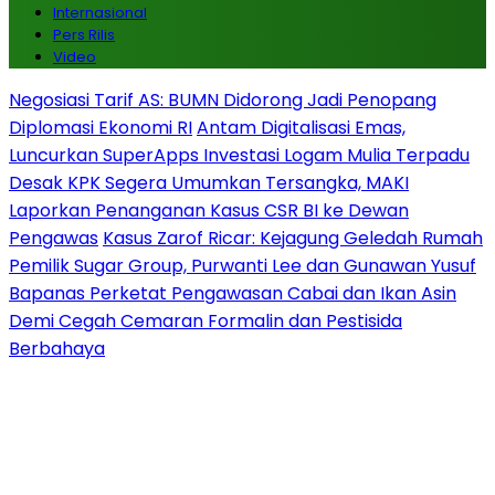
Internasional
Pers Rilis
Video
Negosiasi Tarif AS: BUMN Didorong Jadi Penopang
Diplomasi Ekonomi RI
Antam Digitalisasi Emas,
Luncurkan SuperApps Investasi Logam Mulia Terpadu
Desak KPK Segera Umumkan Tersangka, MAKI
Laporkan Penanganan Kasus CSR BI ke Dewan
Pengawas
Kasus Zarof Ricar: Kejagung Geledah Rumah
Pemilik Sugar Group, Purwanti Lee dan Gunawan Yusuf
Bapanas Perketat Pengawasan Cabai dan Ikan Asin
Demi Cegah Cemaran Formalin dan Pestisida
Berbahaya