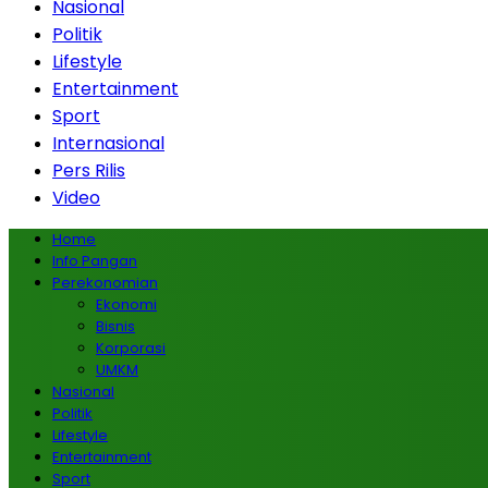
Nasional
Politik
Lifestyle
Entertainment
Sport
Internasional
Pers Rilis
Video
Home
Info Pangan
Perekonomian
Ekonomi
Bisnis
Korporasi
UMKM
Nasional
Politik
Lifestyle
Entertainment
Sport