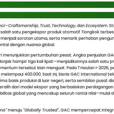
nci—
Craftsmanship
,
Trust
,
Technology
, dan
Ecosystem
. S
ai salah satu pengekspor produk otomotif Tiongkok terbesa
menjadi sorotan utama, serta menarik perhatian pengunj
ntal dengan nuansa global.
eri menunjukkan pertumbuhan pesat. Angka penjualan GAC 
melonjak hampir tiga kali lipat—menjadikannya salah sat
mentum tersebut kian menguat. Pada Triwulan I-2026, p
lampaui 400.000. Saat ini, bisnis GAC International tel
lima basis produksi di luar negeri, serta sembilan pusat d
beralih dari model ekspor yang berbasiskan perdagangan 
itas global yang mencakup seluruh rantai nilai—mulai da
ina"
menuju
"Globally Trusted"
, GAC mempercepat integras