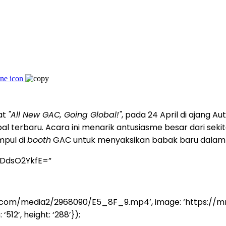
at
"All New GAC, Going Global!"
, pada 24 April di ajang 
l terbaru. Acara ini menarik antusiasme besar dari sek
mpul di
booth
GAC untuk menyaksikan babak baru dalam 
yDdsO2YkfE=”
nasia.com/media2/2968090/E5_8F_9.mp4’, image: ‘https
‘512’, height: ‘288’});