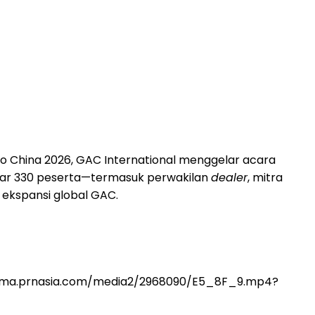
Auto China 2026, GAC International menggelar acara
itar 330 peserta—termasuk perwakilan
dealer
, mitra
ekspansi global GAC.
://mma.prnasia.com/media2/2968090/E5_8F_9.mp4?