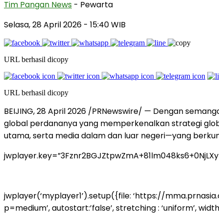
Tim Pangan News
- Pewarta
Selasa, 28 April 2026
- 15:40 WIB
URL berhasil dicopy
URL berhasil dicopy
BEIJING, 28 April 2026 /PRNewswire/ — Dengan semang
global perdananya yang memperkenalkan strategi globa
utama, serta media dalam dan luar negeri—yang berku
jwplayer.key=”3Fznr2BGJZtpwZmA+81lm048ks6+0NjLX
jwplayer(‘myplayer1’).setup({file: ‘https://mma.pr
p=medium’, autostart:’false’, stretching : ‘uniform’, width: 