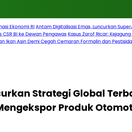
masi Ekonomi RI
Antam Digitalisasi Emas, Luncurkan Supe
s CSR BI ke Dewan Pengawas
Kasus Zarof Ricar: Kejagun
n Ikan Asin Demi Cegah Cemaran Formalin dan Pestisid
urkan Strategi Global Terb
Mengekspor Produk Otomoti